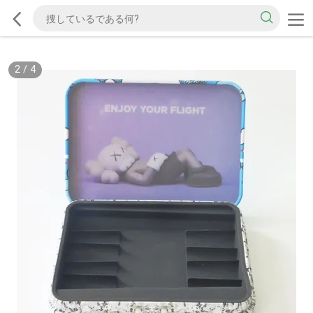
2
/
4