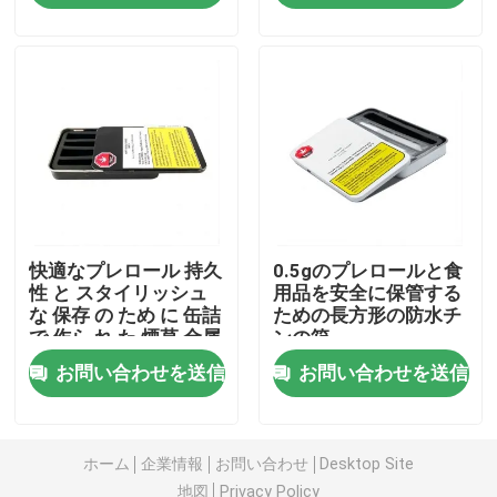
私たちに関しては
工場旅行
品質管理
快適なプレロール 持久
0.5gのプレロールと食
お問い合わせ
性 と スタイリッシュ
用品を安全に保管する
な 保存 の ため に 缶詰
ための長方形の防水チ
で 作ら れ た 煙草 金属
ンの箱
ニュース
缶詰
お問い合わせを送信
お問い合わせを送信
場合
ホーム
企業情報
お問い合わせ
Desktop Site
カスタム雑草パック
地図
Privacy Policy