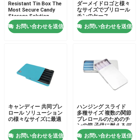
Resistant Tin Box The
ダーメイドロゴと様々
Most Secure Candy
なサイズでプリロール
Storage Solution
チンのケース
お問い合わせを送信
お問い合わせを送信
家
キャンディー 共同プレ
ハンジング スライド
ロール ソリューション
多種サイズ 複数の関節
プロダクト
の様々なサイズに最適
プレロールのためのチ
ンの箱 子供に耐えるデ
ザイン
お問い合わせを送信
お問い合わせを送信
動画