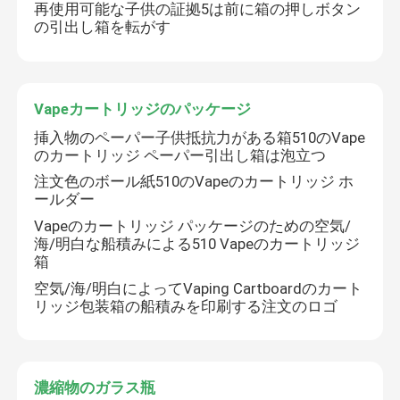
再使用可能な子供の証拠5は前に箱の押しボタン
の引出し箱を転がす
私たちに関しては
工場旅行
Vapeカートリッジのパッケージ
挿入物のペーパー子供抵抗力がある箱510のVape
のカートリッジ ペーパー引出し箱は泡立つ
品質管理
注文色のボール紙510のVapeのカートリッジ ホ
ールダー
お問い合わせ
Vapeのカートリッジ パッケージのための空気/
海/明白な船積みによる510 Vapeのカートリッジ
箱
ニュース
空気/海/明白によってVaping Cartboardのカート
リッジ包装箱の船積みを印刷する注文のロゴ
場合
濃縮物のガラス瓶
カスタム雑草パック