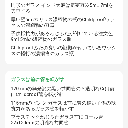
円形のガラス インド大麻は気密容器5mL 7mlを
集中する
マイラーウィードパッケージ
厚い壁5mlのガラス濃縮物の瓶のChildproofワッ
クスの濃縮物の容器
ガラス雑草の瓶
子供抵抗力があるねじふたが付いている注文色
9ml 5mlの濃縮物のガラス瓶
Childproofふたの臭いの証拠が付いているワック
プラスチック雑草瓶
スの軽打の濃縮物のガラス瓶
子供の抵抗力がある錫箱
ガラスは前に管を転がす
ルアーロックガラスシリンジ
120mmの無光沢の黒い共同管の不透明なCrは前
にChildproof管を転がす
115mmのピンク ガラスは前に管の鈍い子供の抵
ロール箱を前に壁紙を張りなさい
抗力があるガラス管を転がす
プラスチックねじふたガラス前にロール管
22x120mmの明確な共同管
Vapeカートリッジのパッケージ