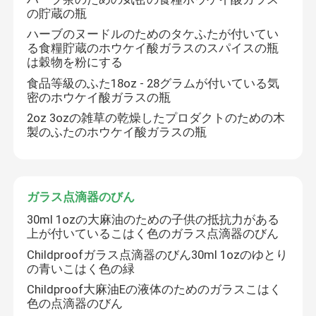
の貯蔵の瓶
プリロールコーン
ハーブのヌードルのためのタケふたが付いてい
る食糧貯蔵のホウケイ酸ガラスのスパイスの瓶
は穀物を粉にする
食品等級のふた18oz - 28グラムが付いている気
密のホウケイ酸ガラスの瓶
2oz 3ozの雑草の乾燥したプロダクトのための木
製のふたのホウケイ酸ガラスの瓶
ガラス点滴器のびん
30ml 1ozの大麻油のための子供の抵抗力がある
上が付いているこはく色のガラス点滴器のびん
Childproofガラス点滴器のびん30ml 1ozのゆとり
の青いこはく色の緑
Childproof大麻油Eの液体のためのガラスこはく
色の点滴器のびん