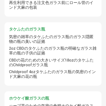
再生利用できる注文色ガラス前にロール管のイ
ンド大麻の包装
濃縮物のガラス瓶
ガラスは前に管を転がす
タケふたのガラス瓶
気密の雑草のタケふたのガラス瓶のガラス隠匿
タケふたのガラス瓶
物の瓶の臭いの証拠
2oz CBDのタケふたのガラス瓶の明確なガラス雑
草の瓶の子供の証拠
ホウケイ酸ガラスの瓶
CBDの花のための大きいサイズ18ozのタケふた
のChildproofガラス瓶
ガラス点滴器のびん
Childproof 4ozタケふたのガラス瓶の気密のイン
ド大麻の花の瓶
ポップトップチューブ
ホウケイ酸ガラスの瓶
ハーブタバコグラインダー
ハーブ茶のための気密の食糧ホウケイ酸ガラス