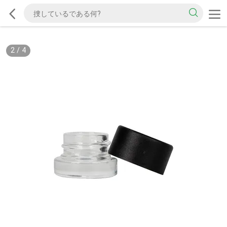
2
/
4