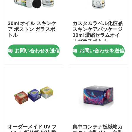
私たちに関しては
30ml オイル スキンケ
カスタムラベル化粧品
ア ボストン ガラスボ
スキンケアパッケージ
トル
30ml 濃縮セラムオイ
工場旅行
ルガラスボトル
お問い合わせを送信
お問い合わせを送信
品質管理
お問い合わせ
ニュース
場合
オーダーメイド UV フ
集中コンテナ板紙箱カ
カスタム雑草パック