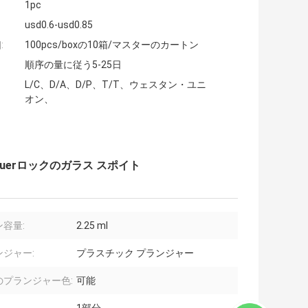
1pc
usd0.6-usd0.85
:
100pcs/boxの10箱/マスターのカートン
順序の量に従う5-25日
L/C、D/A、D/P、T/T、ウェスタン・ユニ
オン、
uerロックのガラス スポイト
容量:
2.25 ml
ンジャー:
プラスチック プランジャー
のプランジャー色:
可能