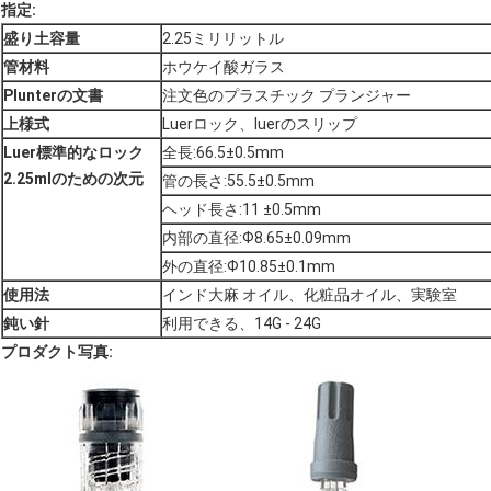
指定:
盛り土容量
2.25ミリリットル
管材料
ホウケイ酸ガラス
Plunterの文書
注文色のプラスチック プランジャー
上様式
Luerロック、luerのスリップ
Luer標準的なロック
全長:66.5±0.5mm
2.25mlのための次元
管の長さ:55.5±0.5mm
ヘッド長さ:11 ±0.5mm
内部の直径:Ф8.65±0.09mm
外の直径:Ф10.85±0.1mm
使用法
インド大麻 オイル、化粧品オイル、実験室
鈍い針
利用できる、14G - 24G
プロダクト写真: