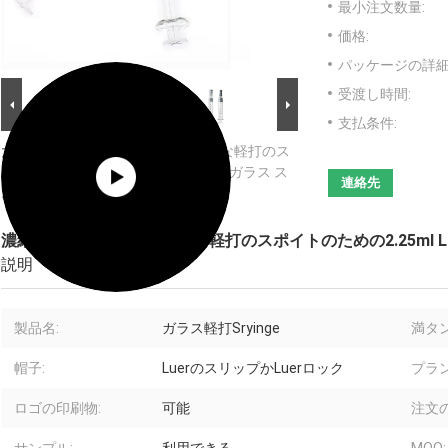
最小注文数量:
価格:
パッケージの詳細
受渡し時間:
支払条件:
大画像 :
濃縮物オイルの再使用可能な軽打のス
ポイトのための2.25ml Luerロックのガラス ス
連絡先
ポイト
濃縮物オイルの再使用可能な軽打のスポイトのための2.25ml L
説明
製品名:
ガラス軽打Sryinge
満タン
帽子:
LuerのスリップかLuerロック
プラ
ロゴの印刷物:
可能
注文