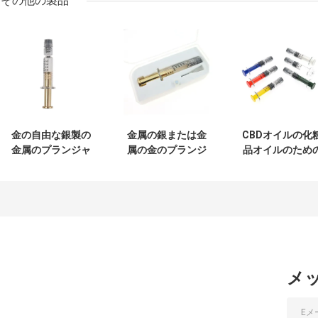
その他の製品
金の自由な銀製の
金属の銀または金
CBDオイルの化
金属のプランジャ
属の金のプランジ
品オイルのため
ー1mlガラス スポ
ャーが付いている
着色されたLuer
イトのLuerロック
ホウケイ酸ガラス
ックのガラス ス
の漏出
1mL Luerロックの
イト
スポイト
メ