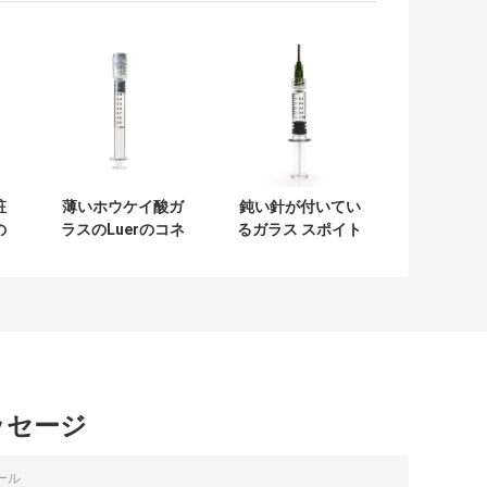
粧
薄いホウケイ酸ガ
鈍い針が付いてい
の
ラスのLuerのコネ
るガラス スポイト
ロ
クターのスポイト
のLuerロック1mL
ポ
の再使用可能な
の麻CBDの濃縮物
1mlガラス スポイ
のスポイト
ト
ッセージ