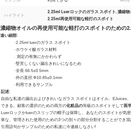
サンプル:
利用できる
MOQ:
2.25ml Luerロックのガラス スポイト
,
濃縮物
ハイライト:
2.25ml再使用可能な軽打のスポイト
濃縮物オイルの再使用可能な軽打のスポイトのための2.25
速い細部:
·2.25ml luerのガラス スポイト
·ホウケイ酸ガラス材料
. 測定の有無にかかわらず
·堅苦しくない漏出きれいになるため
·全長:66.5±0.5mm
·外の直径:Ф10.85±0.1mm
·利用できるサンプル
記述:
自由な私達の漏出およびきれいなガラス スポイトはオイル、EJuices、
できる。顧客の選択のための両方の
化粧品の
等級のスポイトそして
医
Luerロックかluerのスリップの帽子は保障し、あなたのスポイトが
単な、管理された使用のための3つの別々の部分分割することができ混
引用語句かサンプルのための私達に今連絡しなさい!