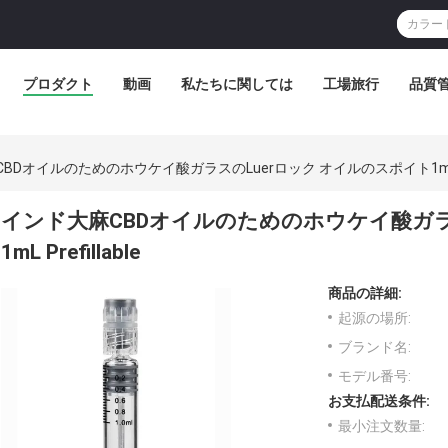
プロダクト
動画
私たちに関しては
工場旅行
品質
BDオイルのためのホウケイ酸ガラスのLuerロック オイルのスポイト1mL Pre
インド大麻CBDオイルのためのホウケイ酸ガラ
1mL Prefillable
商品の詳細:
起源の場所:
ブランド名:
モデル番号:
お支払配送条件:
最小注文数量: