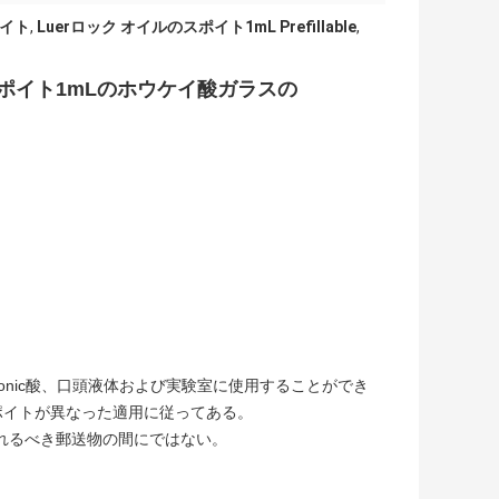
ポイト
,
Luerロック オイルのスポイト1mL Prefillable
,
スポイト1mLのホウケイ酸ガラスの
ronic酸
、口頭液体および実験室に使用することができ
ポイトが異なった適用に従ってある。
壊れるべき郵送物の間にではない。