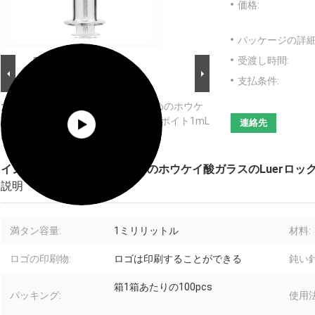
価格:
パッケージの詳細
受渡し時間:
支払条件:
大画像 :
インド大麻CBDオイルのためのホウケ
イ酸ガラスのLuerロック オイルのスポイト1mL
連絡先
Prefillable
インド大麻CBDオイルのためのホウケイ酸ガラスのLuerロック オイル
説明
満タン容量:
1ミリリットル
材料:
ロゴの印刷物:
ロゴは印刷することができる
鈍い針
箱1箱あたりの100pcs
パッキング:
使用法