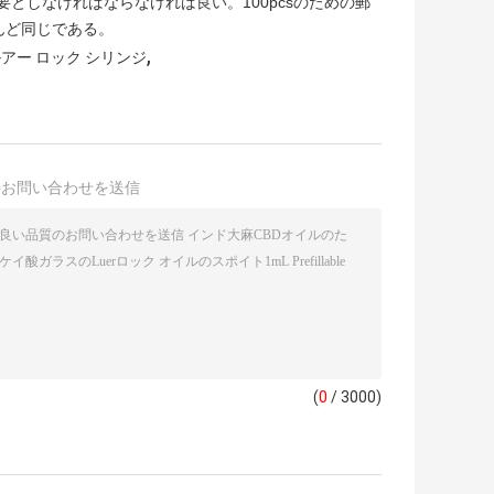
要としなければならなければ良い。100pcsのための郵
んど同じである。
,
アー ロック シリンジ
接お問い合わせを送信
(
0
/ 3000)