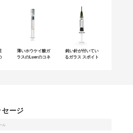
粧
薄いホウケイ酸ガ
鈍い針が付いてい
の
ラスのLuerのコネ
るガラス スポイト
ロ
クターのスポイト
のLuerロック1mL
ポ
の再使用可能な
の麻CBDの濃縮物
1mlガラス スポイ
のスポイト
ト
ッセージ