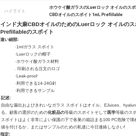
ホウケイ酸ガラスのLuerロック オイルのス
ハイライト:
CBDオイルのスポイト1mL Prefillable
インド大麻CBDオイルのためのLuerロック オイルの
Prefillableのスポイト
速い細部:
·1mlガラス スポイト
·Luerロックの帽子
·ホウケイ酸ガラス材料
. 印刷される注文のロゴ
·Leak-proof
·利用できる14-24G針
·利用できるサンプル
記述:
自由な漏出およびきれいなガラス スポイトはオイル、EJuices、
hyalu
る。顧客の選択のための
化粧品の
等級のスポイトそして
医学
等級のス
スポイトはよく非常によい保護の下で各巣の箱詰まる100 PC危険で
値を付けるか、またはサンプルのための私達に今日連絡しなさい!
指定: