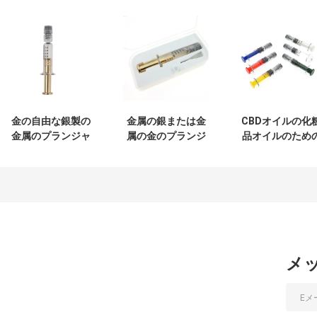
金の自由な銀製の
金属の銀または金
CBDオイルの化
金属のプランジャ
属の金のプランジ
品オイルのため
ー1mlガラス スポ
ャーが付いている
着色されたLuer
イトのLuerロック
ホウケイ酸ガラス
ックのガラス ス
の漏出
1mL Luerロックの
イト
スポイト
メ