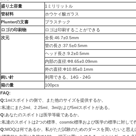
盛り土容量
1ミリリットル
管材料
ホウケイ酸ガラス
Plunterの文書
プラスチック
ロゴの印刷物
ロゴは印刷することができる
次元
全長:46.7±0.5mm
管の長さ:37.5±0.5mm
ヘッド長さ:9.2±0.5mm
内部の直径:Ф8.65±0.09mm
外の直径:Ф10.85±0.1mm
鈍い針
利用できる、14G - 24G
箱の量
100pcs
FAQ:
Q:
1mlスポイトの側で、また他のサイズを提供するか。
:
私達にまた2ml、2.25ml、3mlおよび5mlスポイトがある。
Q:
あなたのスポイトは医学等級であるか。
:
私達のスポイトは2つの標準、cosmtic標準および医学の標準に対
Q:
MOQは何であるか。私がただ試験のためのダースを買いたいと思え